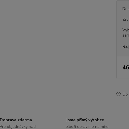
Dos
Zrc
Vyb
sam
Nej
46
Do 
Doprava zdarma
Jsme přímý výrobce
Pro objednávky nad
Zboží upravíme na míru