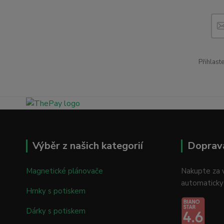
Přihlast
Výběr z našich kategorií
Doprav
Magnetické plánovače
Nakupte za v
automaticky
Hrnky s potiskem
Dárky s potiskem