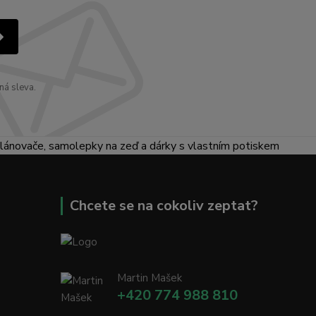
ná sleva.
lánovače, samolepky na zeď a dárky s vlastním potiskem
Chcete se na cokoliv zeptat?
Martin Mašek
+420 774 988 810