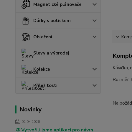
Magnetické plánovače
Dárky s potiskem
Oblečení
Kompl
Slevy a výprodej
Komple
Kávička, 
Kolekce
Rozměr: 9
Příležitosti
Na požád
Novinky
02.04.2026
🎨 Vytvořili jsme aplikaci pro návrh