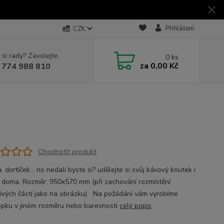
Přihlášení
CZK
 si rady? Zavolejte.
0
ks
za
0,00 Kč
 774 988 810
Ohodnotit produkt
, dortíček... no nedali byste si? udělejte si svůj kávový koutek i
 doma. Rozměr: 950x570 mm (při zachování rozmístění
livých částí jako na obrázku) Na požádání vám vyrobíme
pku v jiném rozměru nebo barevnosti
celý popis