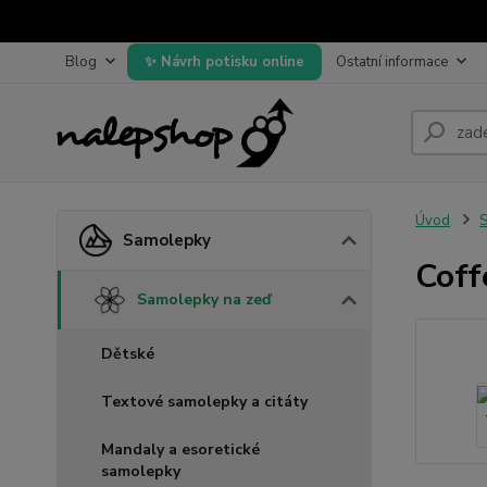
Blog
Návrh potisku online
Ostatní informace
Úvod
Samolepky
Coff
Samolepky na zeď
Dětské
Textové samolepky a citáty
Mandaly a esoretické
samolepky