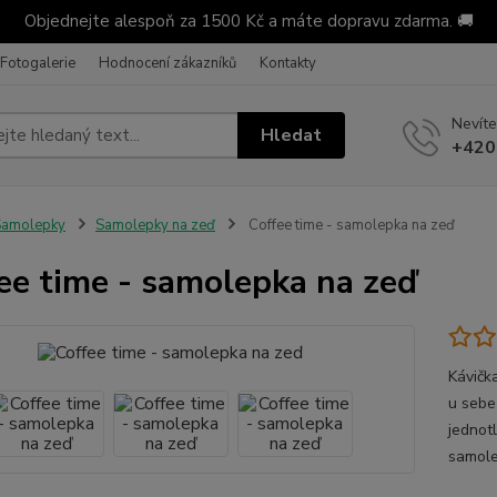
Objednejte alespoň za 1500 Kč a máte dopravu zdarma. 🚚
Fotogalerie
Hodnocení zákazníků
Kontakty
Nevíte
Hledat
+420
Samolepky
Samolepky na zeď
Coffee time - samolepka na zeď
ee time - samolepka na zeď
Kávička
u sebe
jednot
samole