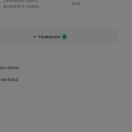
Za kvalitou našich
kusů.
produktů si stojíme.
Hodnocení
0
sebe doma.
 obrázku)