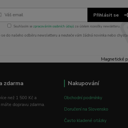
Přihlásit se
Souhlasím se
zpracováním osobních údajů
za účelem rozesílky newsletteru.
e se do našeho odběru newsletteru a neuteče vám žádná novinka nebo chysta
Magnetické p
a zdarma
Nakupování
íce než 1 500 Kč a
Obchodní podmínky
 máte dopravu zdarma.
Doručení na Slovensko
Často kladené otázky