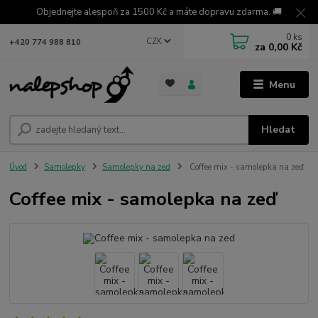
Objednejte alespoň za 1500 Kč a máte dopravu zdarma. 🚚
0
ks
CZK
+420 774 988 810
za
0,00 Kč
Menu
Hledat
Úvod
Samolepky
Samolepky na zeď
Coffee mix - samolepka na zeď
Coffee mix - samolepka na zeď