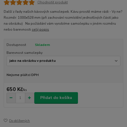
Ohodnotit produkt
Další z řady našich kávových samolepek. Kávu prostě máme rádi - Vy ne?
Rozměr: 1000x528 mm (při zachování rozmístění jednotlivých částí jako
na obrázku) Na požádání vám vyrobíme samolepku v jiném rozměru
nebo barevnosti
celý popis
Dostupnost
Skladem
Barevnost samolepky
Nejsme plátci DPH
650 Kč
/
ks
Přidat do košíku
Do oblíbených