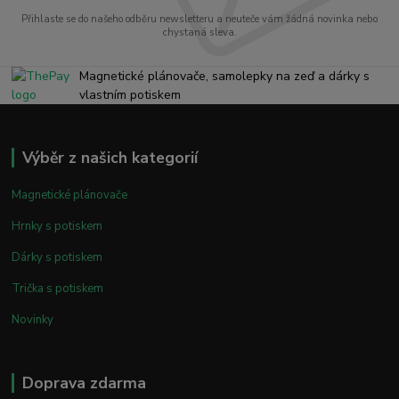
Přihlaste se do našeho odběru newsletteru a neuteče vám žádná novinka nebo
chystaná sleva.
Magnetické plánovače, samolepky na zeď a dárky s
vlastním potiskem
Výběr z našich kategorií
Magnetické plánovače
Hrnky s potiskem
Dárky s potiskem
Trička s potiskem
Novinky
Doprava zdarma