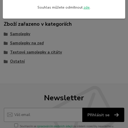
Souhlas můžete odmítnout
zde
.
Zboží zařazeno v kategoriích
Samolepky
Samolepky na zeď
Textové samolepky a citáty
Ostatní
Newsletter
Přihlásit se
Souhlasím se
zpracováním osobních údajů
za účelem rozesílky newsletteru.