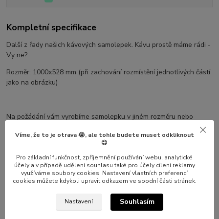
Kompletní specifikace
Další z řady našich kávových samolepek. Kávu prostě máme rádi -
Vy ne?
Rozměr: 1000x528 mm (při zachování rozmístění jednotlivých částí
jako na obrázku)
Na požádání vám vyrobíme samolepku v jiném rozměru nebo
barevnosti
Víme, že to je otrava 😭, ale tohle budete muset odkliknout
😉
Pro základní funkčnost, zpříjemnění používání webu, analytické
účely a v případě udělení souhlasu také pro účely cílení reklamy
Parametry
využíváme soubory cookies. Nastavení vlastních preferencí
cookies můžete kdykoli upravit odkazem ve spodní části stránek.
Výrobce
Nalepshop
Souhlasím
Nastavení
Materiál
Vinylová samolepka