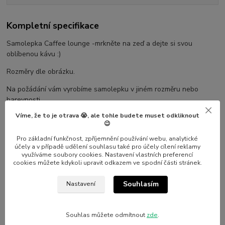
Kompletní specifikace
Samolepka Caffee lounge -mrkněte na zeď a dejte si svou
oblíbenou kávu :)
Rozměry dle obrázku.
Na požádání vám vyrobíme samolepku v jiném rozměru nebo
barevnosti
Víme, že to je otrava 😭, ale tohle budete muset odkliknout
😉
Pro základní funkčnost, zpříjemnění používání webu, analytické
Parametry
účely a v případě udělení souhlasu také pro účely cílení reklamy
využíváme soubory cookies. Nastavení vlastních preferencí
cookies můžete kdykoli upravit odkazem ve spodní části stránek.
Výrobce
Nalepshop
Souhlasím
Nastavení
Materiál
Vinylová samolepka
Souhlas můžete odmítnout
zde
.