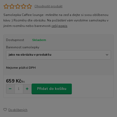
Ohodnotit produkt
Samolepka Caffee lounge -mrkněte na zeď a dejte si svou oblíbenou
kávu :) Rozměry dle obrázku. Na požádání vám vyrobíme samolepku v
jiném rozměru nebo barevnosti
celý popis
Dostupnost
Skladem
Barevnost samolepky
Nejsme plátci DPH
659 Kč
/
ks
Přidat do košíku
Do oblíbených