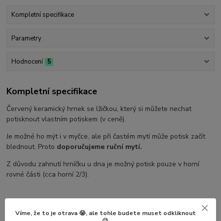
Kompletní specifikace
Parametry
Hodnocení
5
Kompletní specifikace
Červený keramický hrnek se lžičkou, který si můžete nechat
potisknout vlastním potiskem (v ceně).
Je možné ho mýt i v myčce, ale při častém mytí může potisk začít
blednout. Proto
doporučujeme ruční mytí.
Z důvodu zahnutí hrníčku u dna je možný potisk pouze v horní
rovné části (cca horní 2/3).
Postup objednávky potisku vlastního vzoru:
Víme, že to je otrava 😭, ale tohle budete muset odkliknout
😉