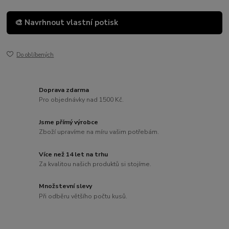
🎨 Navrhnout vlastní potisk
Do oblíbených
Doprava zdarma
Pro objednávky nad 1500 Kč.
Jsme přímý výrobce
Zboží upravíme na míru vašim potřebám.
Více než 14 let na trhu
Za kvalitou našich produktů si stojíme.
Množstevní slevy
Při odběru většího počtu kusů.