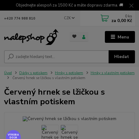
Objednejte alespoň za 1500 Kč a máte dopravu zdarma. 🚚
0
ks
CZK
+420 774 988 810
za
0,00 Kč
Menu
Hledat
Úvod
Dárky s potiskem
Hrnky s potiskem
Hrnky s vlastním potiskem
Červený hrnek se lžičkou s vlastním potiskem
Červený hrnek se lžičkou s
vlastním potiskem
VÝROBA
DO 24