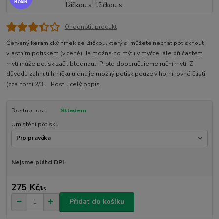
HODIN
Ohodnotit produkt
Červený keramický hrnek se lžičkou, který si můžete nechat potisknout
vlastním potiskem (v ceně). Je možné ho mýt i v myčce, ale při častém
mytí může potisk začít blednout. Proto doporučujeme ruční mytí. Z
důvodu zahnutí hrníčku u dna je možný potisk pouze v horní rovné části
(cca horní 2/3). Post...
celý popis
Dostupnost
Skladem
Umístění potisku
Nejsme plátci DPH
275 Kč
/
ks
Přidat do košíku