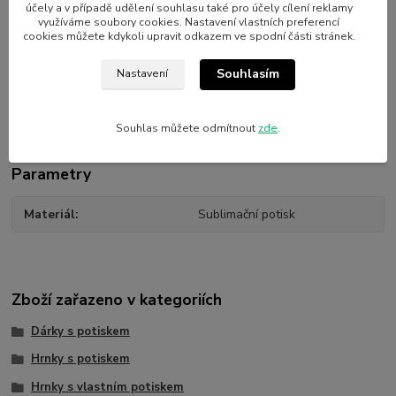
účely a v případě udělení souhlasu také pro účely cílení reklamy
využíváme soubory cookies. Nastavení vlastních preferencí
2) V souhrnu zboží v procesu objednávky přiložíte k hrníčku
cookies můžete kdykoli upravit odkazem ve spodní části stránek.
přílohu, kterou chcete natisknout
Souhlasím
3) Do poznámky nám případně specifikujte rozměry, zda má být
Nastavení
potisk do ztracena a podobně.
Souhlas můžete odmítnout
zde
.
Parametry
Materiál
Sublimační potisk
Zboží zařazeno v kategoriích
Dárky s potiskem
Hrnky s potiskem
Hrnky s vlastním potiskem