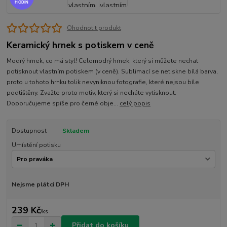
HODIN
Ohodnotit produkt
Keramický hrnek s potiskem v ceně
Modrý hrnek, co má styl! Celomodrý hrnek, který si můžete nechat
potisknout vlastním potiskem (v ceně). Sublimací se netiskne bílá barva,
proto u tohoto hrnku tolik nevyniknou fotografie, které nejsou bíle
podtištěny. Zvažte proto motiv, který si necháte vytisknout.
Doporučujeme spíše pro černé obje...
celý popis
Dostupnost
Skladem
Umístění potisku
Nejsme plátci DPH
239 Kč
/
ks
Přidat do košíku