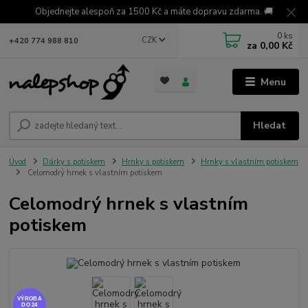
Objednejte alespoň za 1500 Kč a máte dopravu zdarma. 🚚
0
ks
CZK
+420 774 988 810
za
0,00 Kč
Menu
Hledat
Úvod
Dárky s potiskem
Hrnky s potiskem
Hrnky s vlastním potiskem
Celomodrý hrnek s vlastním potiskem
Celomodrý hrnek s vlastním
potiskem
VÝROBA
DO 24