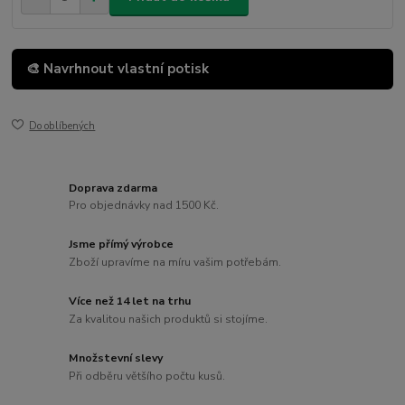
🎨 Navrhnout vlastní potisk
Do oblíbených
Doprava zdarma
Pro objednávky nad 1500 Kč.
Jsme přímý výrobce
Zboží upravíme na míru vašim potřebám.
Více než 14 let na trhu
Za kvalitou našich produktů si stojíme.
Množstevní slevy
Při odběru většího počtu kusů.