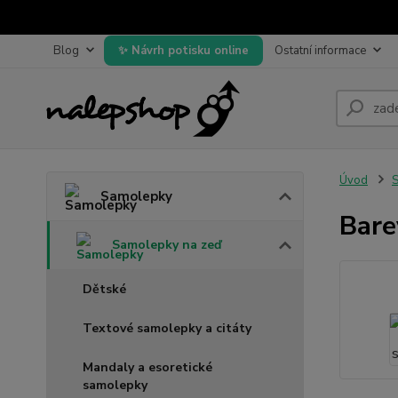
Blog
Návrh potisku online
Ostatní informace
Úvod
Samolepky
Bare
Samolepky na zeď
Dětské
Textové samolepky a citáty
Mandaly a esoretické
samolepky