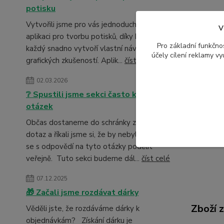
potisku
Vytvořili jsme pro vás jednoduchou
V
aplikaci pro tvorbu potisků, díky které si
Pro základní funkčnos
každý snadno vytvoří vlastní návrh – i bez
účely cílení reklamy v
grafických zkušeností. Aplik...
číst celé
02.03.2026
Param
❔ Spustili jsme sekci často kladených
otázek
Výrob
Občas dostaneme do schránky zajímavý
dotaz a říkali jsme si, že by nebylo špatné
Materi
se s odpovědí na tyto otázky podělit
veřejně. Tuto sekci budeme dál...
číst celé
07.12.2025
🎁 Začali jsme rozdávat dárky
Zboží 
Věděli jste, že rozdáváme dárky k
objednávkám? Získání dárku je