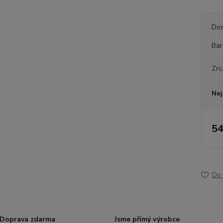
Dos
Bar
Zrc
Nej
54
Do 
Doprava zdarma
Jsme přímý výrobce