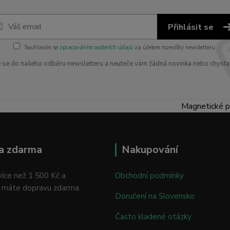
Přihlásit se
Souhlasím se
zpracováním osobních údajů
za účelem rozesílky newsletteru.
e se do našeho odběru newsletteru a neuteče vám žádná novinka nebo chysta
Magnetické p
a zdarma
Nakupování
íce než 1 500 Kč a
Obchodní podmínky
 máte dopravu zdarma.
Doručení na Slovensko
Často kladené otázky