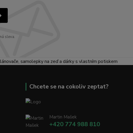
ná sleva.
lánovače, samolepky na zeď a dárky s vlastním potiskem
Chcete se na cokoliv zeptat?
Martin Mašek
+420 774 988 810