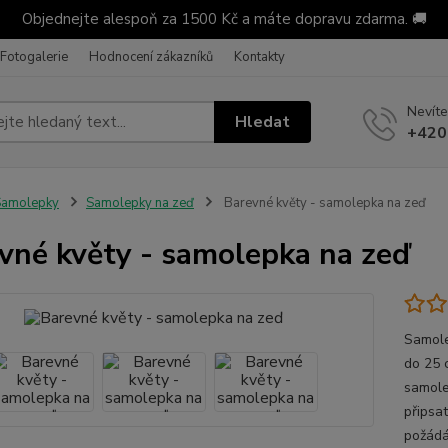
Objednejte alespoň za 1500 Kč a máte dopravu zdarma. 🚚
Fotogalerie
Hodnocení zákazníků
Kontakty
Nevíte
Hledat
+420
Samolepky
Samolepky na zeď
Barevné květy - samolepka na zeď
vné květy - samolepka na zeď
Samole
do 25 
samole
připsa
požádá