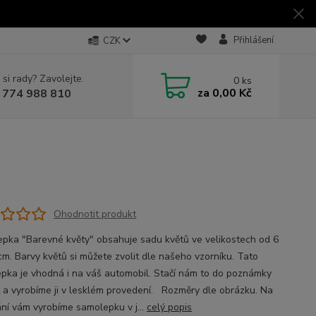
Přihlášení
CZK
 si rady? Zavolejte.
0
ks
za
0,00 Kč
 774 988 810
Ohodnotit produkt
pka "Barevné květy" obsahuje sadu květů ve velikostech od 6
cm. Barvy květů si můžete zvolit dle našeho vzorníku. Tato
pka je vhodná i na váš automobil. Stačí nám to do poznámky
t a vyrobíme ji v lesklém provedení. Rozměry dle obrázku. Na
ní vám vyrobíme samolepku v j...
celý popis