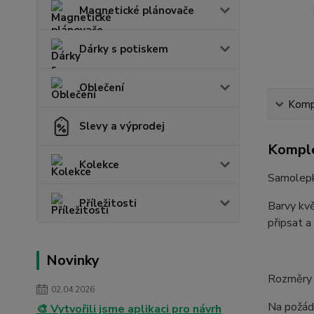
Magnetické plánovače
Dárky s potiskem
Oblečení
Kompl
Slevy a výprodej
Komple
Kolekce
Samolepk
Příležitosti
Barvy kvě
připsat a
Novinky
Rozměry 
02.04.2026
Na požád
🎨 Vytvořili jsme aplikaci pro návrh