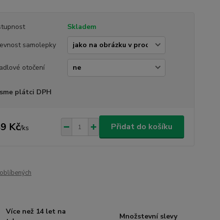
tupnost
Skladem
evnost samolepky
adlové otočení
sme plátci DPH
9 Kč
Přidat do košíku
/
ks
oblíbených
Více než 14 let na
Množstevní slevy