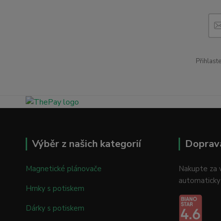
Přihlast
Výběr z našich kategorií
Doprav
Magnetické plánovače
Nakupte za v
automaticky
Hrnky s potiskem
Dárky s potiskem