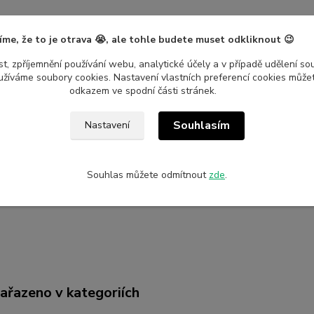
íme, že to je otrava 😭, ale tohle budete muset odkliknout 😉
t, zpříjemnění používání webu, analytické účely a v případě udělení so
yužíváme soubory cookies. Nastavení vlastních preferencí cookies můžet
odkazem ve spodní části stránek.
etry
Souhlasím
Nastavení
ce
Nalepshop
Souhlas můžete odmítnout
zde
.
ál
Vinylová samolepka
zařazeno v kategoriích