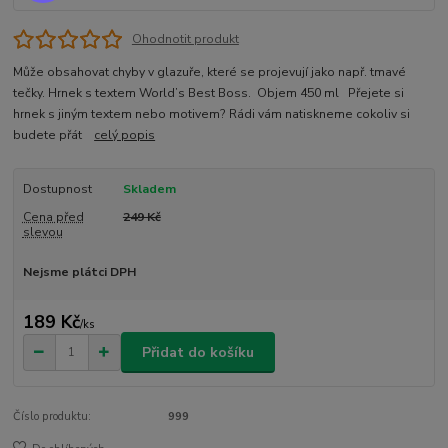
Ohodnotit produkt
Může obsahovat chyby v glazuře, které se projevují jako např. tmavé
tečky. Hrnek s textem World’s Best Boss. Objem 450 ml Přejete si
hrnek s jiným textem nebo motivem? Rádi vám natiskneme cokoliv si
budete přát
celý popis
Dostupnost
Skladem
Cena před
249 Kč
slevou
Nejsme plátci DPH
189 Kč
/
ks
Přidat do košíku
Číslo produktu:
999