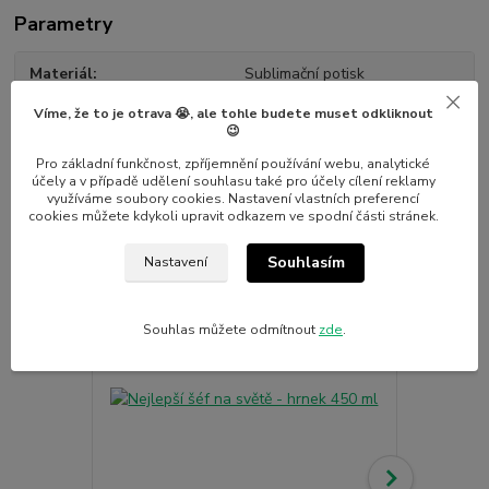
Parametry
Materiál
Sublimační potisk
Víme, že to je otrava 😭, ale tohle budete muset odkliknout
😉
Pro základní funkčnost, zpříjemnění používání webu, analytické
účely a v případě udělení souhlasu také pro účely cílení reklamy
Související zboží
2
využíváme soubory cookies. Nastavení vlastních preferencí
cookies můžete kdykoli upravit odkazem ve spodní části stránek.
Novinka
Souhlasím
Nastavení
Souhlas můžete odmítnout
zde
.