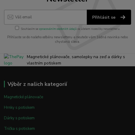
Přihlásit se
Souhlasím se
zpracováním osobních údajů
za účelem rozesílky newsletteru.
Přihlaste se do našeho odběru newsletteru a neuteče vám žádná novinka nebo
chystaná sleva.
Magnetické plánovače, samolepky na zeď a dárky s
vlastním potiskem
Výběr z našich kategorií
Magnetické plánovače
Hrnky s potiskem
Dárky s potiskem
Trička s potiskem