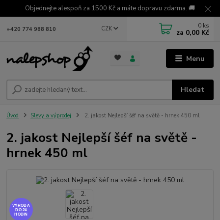
Objednejte alespoň za 1500 Kč a máte dopravu zdarma. 🚚
0
ks
CZK
+420 774 988 810
za
0,00 Kč
Menu
Hledat
Úvod
Slevy a výprodej
2. jakost Nejlepší šéf na světě - hrnek 450 ml
2. jakost Nejlepší šéf na světě -
hrnek 450 ml
VÝROBA
DO 24
HODIN