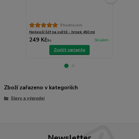
To si vypiju 
9 hodnocení
Nejlepší šéf na světě - hrnek 450 ml
249 Kč
259 Kč
Skladem
/
ks
/
ks
Zvolit variantu
Zboží zařazeno v kategoriích
Slevy a výprodej
Newsletter