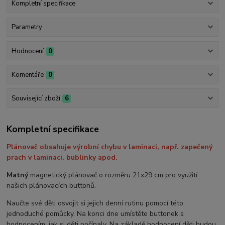
Kompletní specifikace
Parametry
Hodnocení
0
Komentáře
0
Související zboží
6
Kompletní specifikace
Plánovač obsahuje výrobní chybu v laminaci, např. zapečený
prach v laminaci, bublinky apod.
Matný
magnetický plánovač o rozměru 21x29 cm pro využití
našich plánovacích buttonů.
Naučte své děti osvojit si jejich denní rutinu pomocí této
jednoduché pomůcky.
Na konci dne umístěte buttonek s
hodnocením, jak si děti počínaly.
Na základě hodnocení děti budou