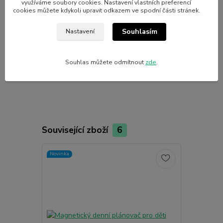
využíváme soubory cookies. Nastavení vlastních preferencí
Šířka
21 cm
cookies můžete kdykoli upravit odkazem ve spodní části stránek.
Výška
29 cm
Souhlasím
Nastavení
Barevnost
Růžová
Souhlas můžete odmítnout
zde
.
Kategorie zboží
Didaktická pomůcka
Související zboží
6
Novinka
Novinka