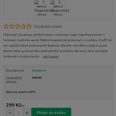
Ohodnotit produkt
Plánovač obsahuje výrobní chybu v laminaci, např. zapečený prach v
laminaci, bublinky apod. Matný magnetický plánovač o rozměru 21x29 cm
pro využití našich plánovacích buttonů. Naučte své děti osvojit si jejich
denní rutinu pomocí této jednoduché pomůcky. Na konci dne umístěte
buttonek s hodnocením,...
celý popis
Dostupnost
Skladem
Cena před
399 Kč
slevou
Nejsme plátci DPH
299 Kč
/
ks
Přidat do košíku