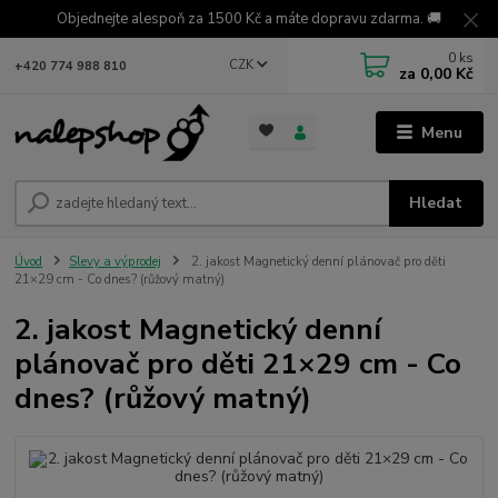
Objednejte alespoň za 1500 Kč a máte dopravu zdarma. 🚚
0
ks
CZK
+420 774 988 810
za
0,00 Kč
Menu
Hledat
Úvod
Slevy a výprodej
2. jakost Magnetický denní plánovač pro děti
21×29 cm - Co dnes? (růžový matný)
2. jakost Magnetický denní
plánovač pro děti 21×29 cm - Co
dnes? (růžový matný)