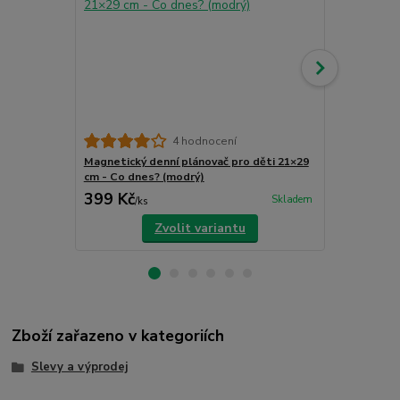
4 hodnocení
Magnetický denní plánovač pro děti 21×29
Magnetický 
cm - Co dnes? (modrý)
cm - Co dne
399 Kč
399 Kč
Skladem
/
ks
/
ks
Zvolit variantu
Zboží zařazeno v kategoriích
Slevy a výprodej